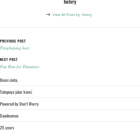
helvry
View All Posts by
helvry
Post navigation
PREVIOUS POST
Penghujung hari
NEXT POST
Fun Run for Dummies
Demi cinta.
Tutupnya jalur kami.
Powered by Don’t Worry
Gaudeamus
25 years