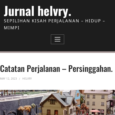
Skip to Content
Jurnal helvry.
SEPILIHAN KISAH PERJALANAN – HIDUP –
MIMPI
Catatan Perjalanan – Persinggahan.
MAY 12, 2023
HELVRY