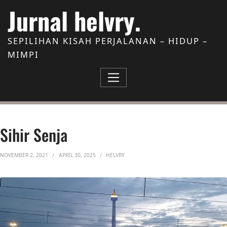
Skip to Content
Jurnal helvry.
SEPILIHAN KISAH PERJALANAN – HIDUP –
MIMPI
Sihir Senja
NOVEMBER 2, 2021
APRIL 30, 2025
HELVRY