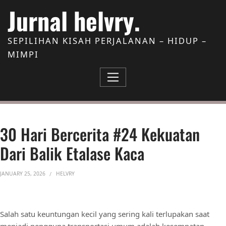
Skip to Content
Jurnal helvry.
SEPILIHAN KISAH PERJALANAN – HIDUP –
MIMPI
30 Hari Bercerita #24 Kekuatan
Dari Balik Etalase Kaca
JANUARY 25, 2026
HELVRY
Salah satu keuntungan kecil yang sering kali terlupakan saat