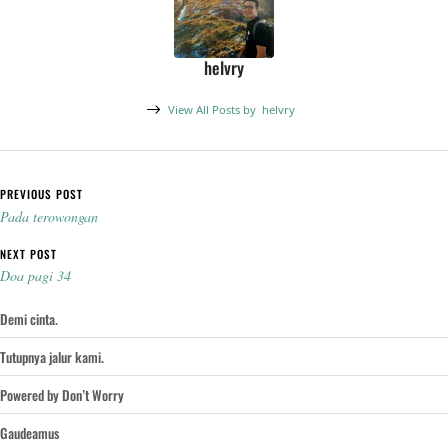
helvry
View All Posts by
helvry
Post navigation
PREVIOUS POST
Pada terowongan
NEXT POST
Doa pagi 34
Demi cinta.
Tutupnya jalur kami.
Powered by Don’t Worry
Gaudeamus