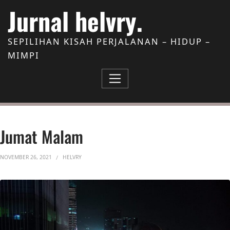
Skip to Content
Jurnal helvry.
SEPILIHAN KISAH PERJALANAN – HIDUP –
MIMPI
Jumat Malam
NOVEMBER 26, 2021
HELVRY