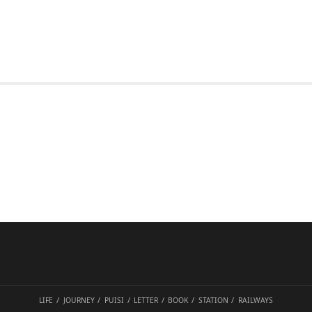
LIFE
JOURNEY
PUISI
LETTER
BOOK
STATION
RAILWAYS