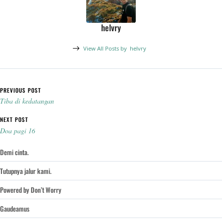
helvry
View All Posts by
helvry
Post navigation
PREVIOUS POST
Tiba di kedatangan
NEXT POST
Doa pagi 16
Demi cinta.
Tutupnya jalur kami.
Powered by Don’t Worry
Gaudeamus