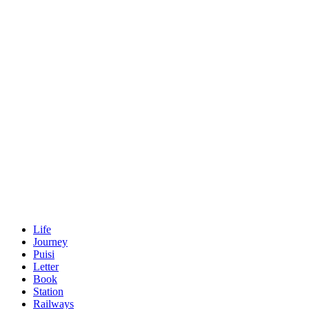
Life
Journey
Puisi
Letter
Book
Station
Railways