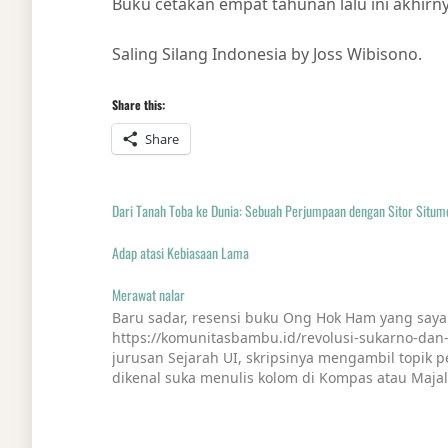
Buku cetakan empat tahunan lalu ini akhirny
Saling Silang Indonesia by Joss Wibisono.
Share this:
Share
Dari Tanah Toba ke Dunia: Sebuah Perjumpaan dengan Sitor Situm
Adap atasi Kebiasaan Lama
Merawat nalar
Baru sadar, resensi buku Ong Hok Ham yang say
https://komunitasbambu.id/revolusi-sukarno-da
jurusan Sejarah UI, skripsinya mengambil topik p
dikenal suka menulis kolom di Kompas atau Maja