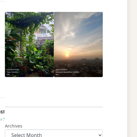
OST
er?
Archives