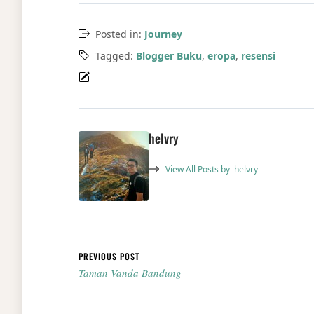
Posted in:
Journey
Tagged:
Blogger Buku
,
eropa
,
resensi
helvry
View All Posts by
helvry
Post navigation
PREVIOUS POST
Taman Vanda Bandung