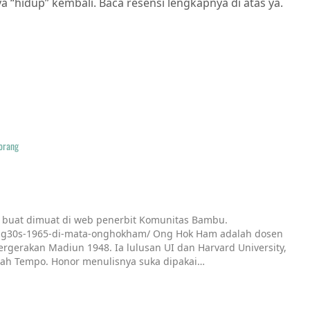
a “hidup” kembali. Baca resensi lengkapnya di atas ya.
orang
a buat dimuat di web penerbit Komunitas Bambu.
n-g30s-1965-di-mata-onghokham/ Ong Hok Ham adalah dosen
ergerakan Madiun 1948. Ia lulusan UI dan Harvard University,
lah Tempo. Honor menulisnya suka dipakai…