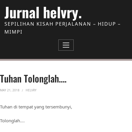
Skip to Content
Jurnal helvry.
SEPILIHAN KISAH PERJALANAN – HIDUP –
MIMPI
Tuhan Tolonglah….
MAY 21, 2018
HELVRY
Tuhan di tempat yang tersembunyi,
Tolonglah….