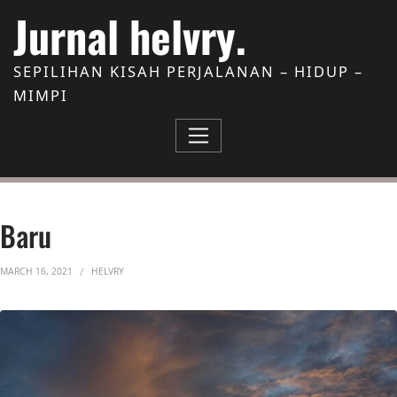
Skip to Content
Jurnal helvry.
SEPILIHAN KISAH PERJALANAN – HIDUP –
MIMPI
Baru
MARCH 16, 2021
HELVRY