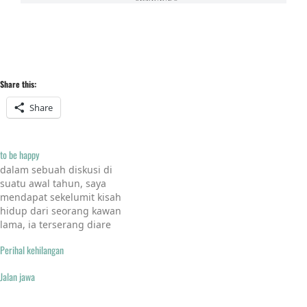
Share this:
Share
to be happy
dalam sebuah diskusi di
suatu awal tahun, saya
mendapat sekelumit kisah
hidup dari seorang kawan
lama, ia terserang diare
pada malam natal.Ia
Perihal kehilangan
mengatakan bahwa ia
dirawat di IGD karena sudah
Jalan jawa
lebih 20 x ke belakang.
Selanjutnya membuat saya
merenung, betapa