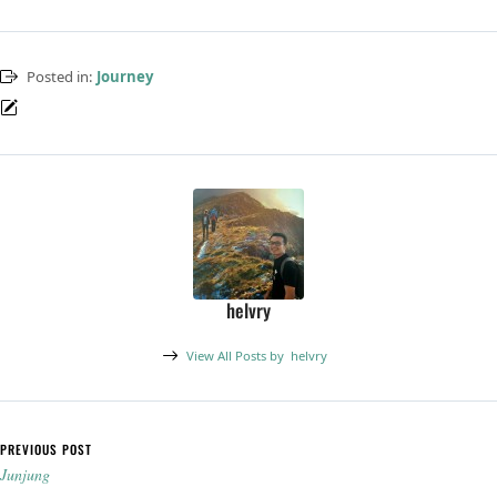
rentannya hidup untuk hal-
hal yang tampaknya
sederhana: contohnya
Posted in:
Journey
makan.Namun, ternyata…
helvry
View All Posts by
helvry
Post navigation
PREVIOUS POST
Junjung