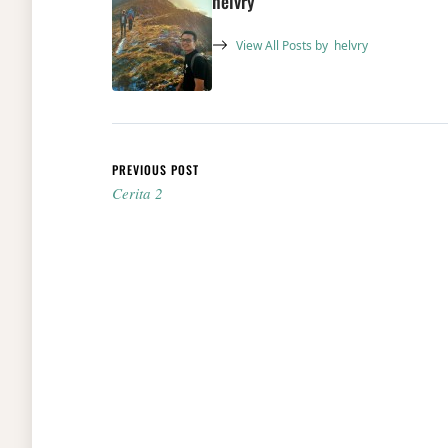
helvry
View All Posts by
helvry
Post navigation
PREVIOUS POST
Cerita 2