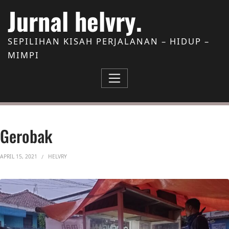
Skip to Content
Jurnal helvry.
SEPILIHAN KISAH PERJALANAN – HIDUP –
MIMPI
Gerobak
APRIL 15, 2021
HELVRY