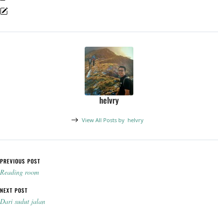
helvry
View All Posts by
helvry
Post navigation
PREVIOUS POST
Reading room
NEXT POST
Dari sudut jalan