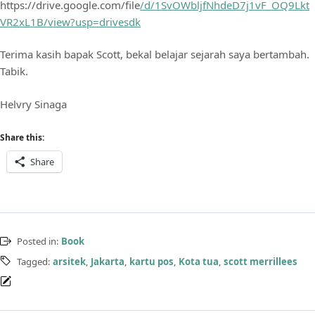
https://drive.google.com/file
/d/1SvOWbljfNhdeD7j1vF_OQ9Lkt
VR2xL1B/view?usp=drivesdk
Terima kasih bapak Scott, bekal belajar sejarah saya bertambah.
Tabik.
Helvry Sinaga
Share this:
Share
Posted in:
Book
Tagged:
arsitek
,
Jakarta
,
kartu pos
,
Kota tua
,
scott merrillees