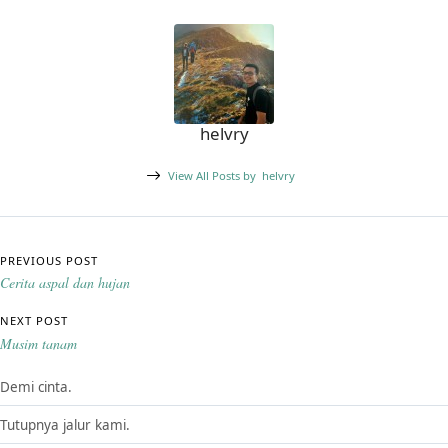
helvry
View All Posts by
helvry
Post navigation
PREVIOUS POST
Cerita aspal dan hujan
NEXT POST
Musim tanam
Demi cinta.
Tutupnya jalur kami.