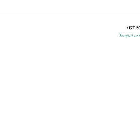
NEXT P
Tempat as