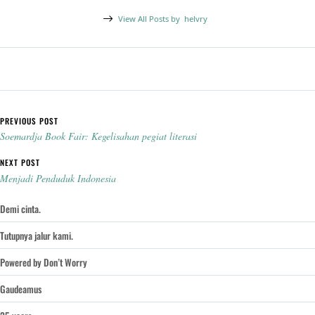
View All Posts by
helvry
Post navigation
PREVIOUS POST
Soemardja Book Fair: Kegelisahan pegiat literasi
NEXT POST
Menjadi Penduduk Indonesia
Demi cinta.
Tutupnya jalur kami.
Powered by Don’t Worry
Gaudeamus