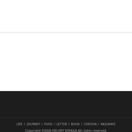
LIFE
JOURNEY
PUISI
LETTER
BOOK
STATION
RAILWAYS
Copyright ©2026
HELVRY SINAGA
All rights reserved.