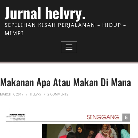
Skip to Content
Jurnal helvry.
SEPILIHAN KISAH PERJALANAN – HIDUP –
MIMPI
Makanan Apa Atau Makan Di Mana
ON MAKANAN APA ATAU MAKAN DI MANA
MARCH 7, 2017
HELVRY
2 COMMENTS