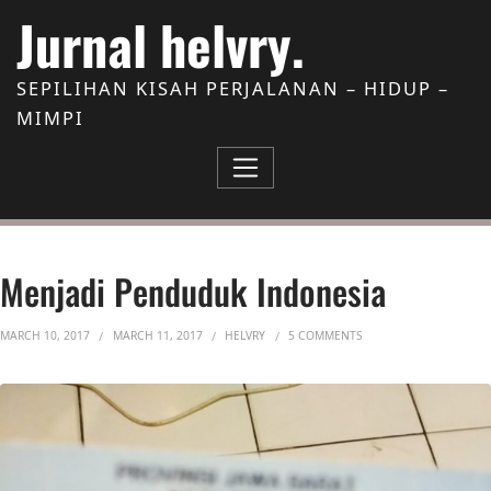
Skip to Content
Jurnal helvry.
SEPILIHAN KISAH PERJALANAN – HIDUP –
MIMPI
Menjadi Penduduk Indonesia
ON MENJADI PENDUDU
MARCH 10, 2017
MARCH 11, 2017
HELVRY
5 COMMENTS