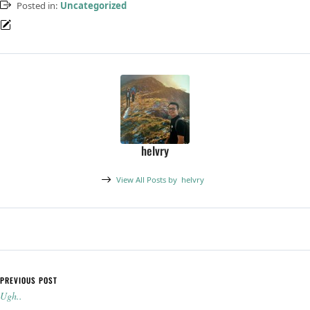
Posted in:
Uncategorized
helvry
View All Posts by
helvry
Post navigation
PREVIOUS POST
Ugh..