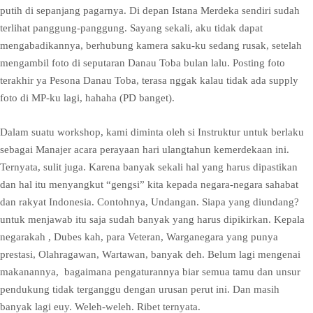
putih di sepanjang pagarnya. Di depan Istana Merdeka sendiri sudah
terlihat panggung-panggung. Sayang sekali, aku tidak dapat
mengabadikannya, berhubung kamera saku-ku sedang rusak, setelah
mengambil foto di seputaran Danau Toba bulan lalu. Posting foto
terakhir ya Pesona Danau Toba, terasa nggak kalau tidak ada supply
foto di MP-ku lagi, hahaha (PD banget).
Dalam suatu workshop, kami diminta oleh si Instruktur untuk berlaku
sebagai Manajer acara perayaan hari ulangtahun kemerdekaan ini.
Ternyata, sulit juga. Karena banyak sekali hal yang harus dipastikan
dan hal itu menyangkut “gengsi” kita kepada negara-negara sahabat
dan rakyat Indonesia. Contohnya, Undangan. Siapa yang diundang?
untuk menjawab itu saja sudah banyak yang harus dipikirkan. Kepala
negarakah , Dubes kah, para Veteran, Warganegara yang punya
prestasi, Olahragawan, Wartawan, banyak deh. Belum lagi mengenai
makanannya, bagaimana pengaturannya biar semua tamu dan unsur
pendukung tidak terganggu dengan urusan perut ini. Dan masih
banyak lagi euy. Weleh-weleh. Ribet ternyata.