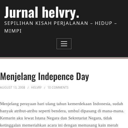
Skip to Content
Jurnal helvry.
SEPILIHAN KISAH PERJALANAN – HIDUP –
MIMPI
Menjelang Indepence Day
ON MENJELANG INDEPENCE DAY
AUGUST 13, 2008
HELVRY
10 COMMENTS
Menjelang perayaan hari ulang tahun kemerdekaan Indonesia, sudah
banyak atribut-atribu seperti bendera, umbul dipasang di mana-mana.
Kemarin aku lewat Istana Negara dan Sekretariat Negara, tidak
ketinggalan memeriahkan acara ini dengan memasang kain merah