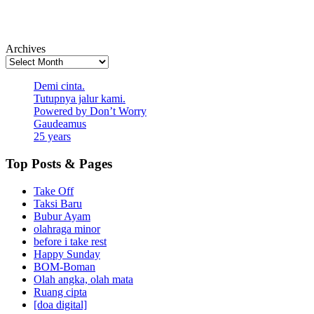
Archives
Demi cinta.
Tutupnya jalur kami.
Powered by Don’t Worry
Gaudeamus
25 years
Top Posts & Pages
Take Off
Taksi Baru
Bubur Ayam
olahraga minor
before i take rest
Happy Sunday
BOM-Boman
Olah angka, olah mata
Ruang cipta
[doa digital]