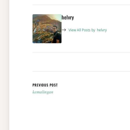
helvry
View All Posts by
helvry
Post navigation
PREVIOUS POST
kemalingan