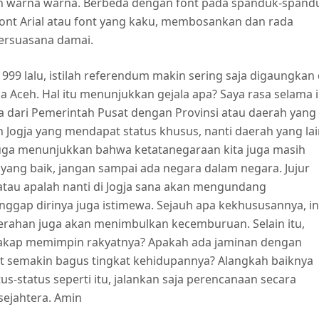
h warna warna. Berbeda dengan font pada spanduk-spand
ont Arial atau font yang kaku, membosankan dan rada
 bersuasana damai.
999 lalu, istilah referendum makin sering saja digaungkan 
 Aceh. Hal itu menunjukkan gejala apa? Saya rasa selama i
ta dari Pemerintah Pusat dengan Provinsi atau daerah yang
n Jogja yang mendapat status khusus, nanti daerah yang la
ni juga menunjukkan bahwa ketatanegaraan kita juga masih
ang baik, jangan sampai ada negara dalam negara. Jujur
atau apalah nanti di Jogja sana akan mengundang
ggap dirinya juga istimewa. Sejauh apa kekhususannya, in
aerahan juga akan menimbulkan kecemburuan. Selain itu,
cakap memimpin rakyatnya? Apakah ada jaminan dengan
t semakin bagus tingkat kehidupannya? Alangkah baiknya
us-status seperti itu, jalankan saja perencanaan secara
sejahtera. Amin