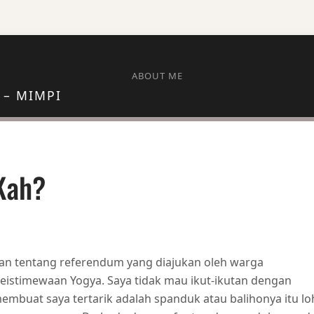
ABOUT ME
 – MIMPI
Kah?
ON REFERENDUM….SOLUSI KAH?
an tentang referendum yang diajukan oleh warga
eistimewaan Yogya. Saya tidak mau ikut-ikutan dengan
embuat saya tertarik adalah spanduk atau balihonya itu lo