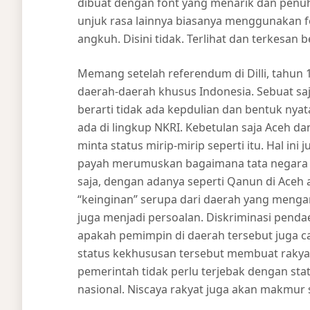
dibuat dengan font yang menarik dan penu
unjuk rasa lainnya biasanya menggunakan f
angkuh. Disini tidak. Terlihat dan terkesan
Memang setelah referendum di Dilli, tahun 1
daerah-daerah khusus Indonesia. Sebuat saja
berarti tidak ada kepdulian dan bentuk nya
ada di lingkup NKRI. Kebetulan saja Aceh da
minta status mirip-mirip seperti itu. Hal i
payah merumuskan bagaimana tata negara y
saja, dengan adanya seperti Qanun di Aceh 
“keinginan” serupa dari daerah yang mengan
juga menjadi persoalan. Diskriminasi pend
apakah pemimpin di daerah tersebut juga 
status kekhususan tersebut membuat rakya
pemerintah tidak perlu terjebak dengan stat
nasional. Niscaya rakyat juga akan makmur 