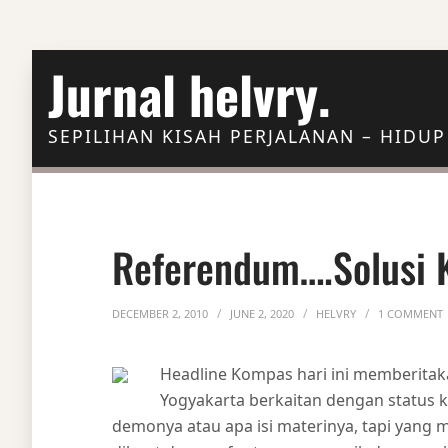
Skip to Content
Jurnal helvry.
SEPILIHAN KISAH PERJALANAN – HIDUP
Referendum….solusi 
DECEMBER 2, 2010
JUNE 2, 2020
HELVRY
1 COMMENT
Headline Kompas hari ini memberitak
Yogyakarta berkaitan dengan status k
demonya atau apa isi materinya, tapi yang m