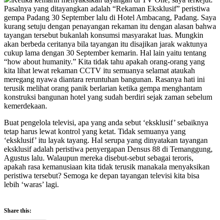
Pasalnya yang ditayangkan adalah “Rekaman Eksklusif” peristiwa
gempa Padang 30 September lalu di Hotel Ambacang, Padang. Saya
kurang setuju dengan penayangan rekaman itu dengan alasan bahwa
tayangan tersebut bukanlah konsumsi masyarakat luas. Mungkin
akan berbeda ceritanya bila tayangan itu disajikan jarak waktunya
cukup lama dengan 30 September kemarin. Hal lain yaitu tentang
“how about humanity.” Kita tidak tahu apakah orang-orang yang
kita lihat lewat rekaman CCTV itu semuanya selamat ataukah
meregang nyawa diantara reruntuhan bangunan. Rasanya hati ini
terusik melihat orang panik berlarian ketika gempa menghantam
konstruksi bangunan hotel yang sudah berdiri sejak zaman sebelum
kemerdekaan.
Buat pengelola televisi, apa yang anda sebut ‘eksklusif’ sebaiknya
tetap harus lewat kontrol yang ketat. Tidak semuanya yang
‘eksklusif’ itu layak tayang. Hal serupa yang dinyatakan tayangan
eksklusif adalah peristiwa penyergapan Densus 88 di Temanggung,
Agustus lalu. Walaupun mereka disebut-sebut sebagai teroris,
apakah rasa kemanusiaan kita tidak terusik manakala menyaksikan
peristiwa tersebut? Semoga ke depan tayangan televisi kita bisa
lebih ‘waras’ lagi.
Share this: