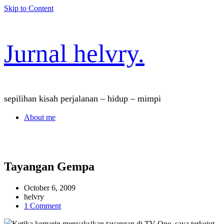
Skip to Content
Jurnal helvry.
sepilihan kisah perjalanan – hidup – mimpi
About me
Tayangan Gempa
October 6, 2009
helvry
on
1 Comment
Tayangan
Gempa
Ketika kemarin menyaksikan tayangan di TV One, saya terkejut.