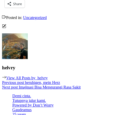
Share
Posted in:
Uncategorized
helvry
View All Posts by
helvry
Post
Previous post
beruhigen, mein Herz
Next post
Imajinasi Bisa Mengurangi Rasa Sakit
navigation
Demi cinta.
Tutupnya jalur kami.
Powered by Don’t Worry
Gaudeamus
25 years