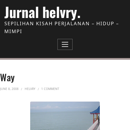
Skip to Content
Jurnal helvry.
SEPILIHAN KISAH PERJALANAN – HIDUP –
MIMPI
Way
ON WAY
JUNE 8, 2008
HELVRY
1 COMMENT