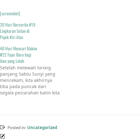
[screenshot]
30 Hari Bercerita #19
Lingkaran Setan di
Pojok Kiri Atas
40 Hari Mencari Makna
#22 Fajar Baru bagi
Jiwa yang Lelah
Setelah melewati lorong
panjang Sabtu Sunyi yang
mencekam, kita akhirnya
tiba pada puncak dari
segala peziarahan batin kita
yaitu Paskah. Perjalanan
dari palungan, bukit
pengajaran, hingga tetesan
darah di Golgota akhirnya
menemukan muaranya pada
Posted in:
Uncategorized
sebuah kubur yang kosong.
Paskah bukan sekadar