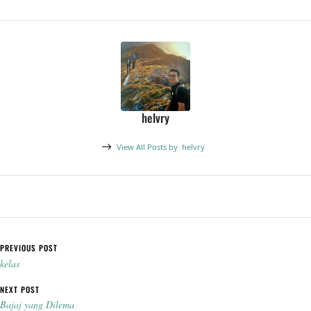
perayaan tahunan dengan
ornamen telur atau bunga,
melainkan proklamasi…
helvry
View All Posts by
helvry
Post navigation
PREVIOUS POST
kelas
NEXT POST
Bajaj yang Dilema