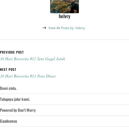
helvry
View All Posts by
helvry
Post navigation
PREVIOUS POST
30 Hari Bercerita #11 Seni Gagal Jatuh
NEXT POST
30 Hari Bercerita #13 Nota Dinas
Demi cinta.
Tutupnya jalur kami.
Powered by Don’t Worry
Gaudeamus