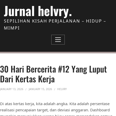
Skip to Content
Jurnal helvry.
SEPILIHAN KISAH PERJALANAN – HIDUP –
MIMPI
30 Hari Bercerita #12 Yang Luput
Dari Kertas Kerja
JANUARY 13, 2026
JANUARY 15, 2026
HELVRY
Di atas kertas kerja, kita adalah angka. Kita adalah persentase
realisasi pencapaian target, dan deviasi anggaran. Dashboard