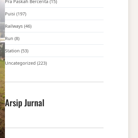
Pra Paskah Bercerita
(15)
Puisi
(197)
Railways
(46)
Run
(8)
Station
(53)
Uncategorized
(223)
Arsip Jurnal