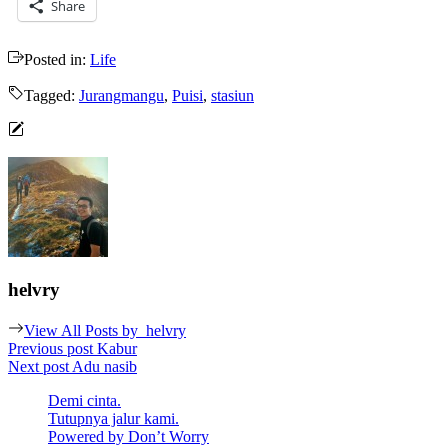
Share
Posted in:
Life
Tagged:
Jurangmangu
,
Puisi
,
stasiun
helvry
View All Posts by
helvry
Post
Previous post
Kabur
Next post
Adu nasib
navigation
Demi cinta.
Tutupnya jalur kami.
Powered by Don’t Worry