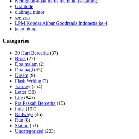
Keinginan-tidak harus memiliki (sekarang)
Gratitude
olahraga minor
see you
LPM Kopdar Akbar Goodreads Indonesia ke-4
jalan hidup
Categories
30 Hari Bercerita
(37)
Book
(27)
Doa malam
(2)
Doa pagi
(55)
Dream
(9)
Flash Writing
(7)
Journey
(254)
Letter
(36)
Life
(845)
Pra Paskah Bercerita
(15)
Puisi
(197)
Railways
(46)
Run
(8)
Station
(53)
Uncategorized
(223)