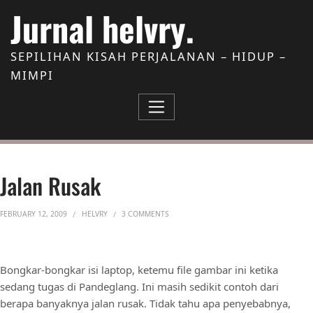
Skip to Content
Jurnal helvry.
SEPILIHAN KISAH PERJALANAN – HIDUP –
MIMPI
Jalan Rusak
ON JALAN RUSAK
FEBRUARY 12, 2009
HELVRY
3 COMMENTS
Bongkar-bongkar isi laptop, ketemu file gambar ini ketika
sedang tugas di Pandeglang. Ini masih sedikit contoh dari
berapa banyaknya jalan rusak. Tidak tahu apa penyebabnya,