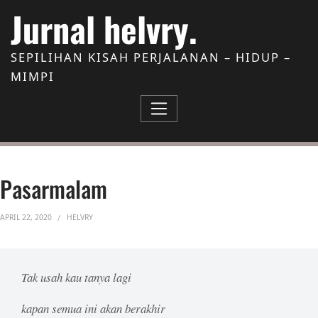
Skip to Content
Jurnal helvry.
SEPILIHAN KISAH PERJALANAN – HIDUP –
MIMPI
Pasarmalam
APRIL 22, 2020
HELVRY
Tak usah kau tanya lagi
kapan semua ini akan berakhir