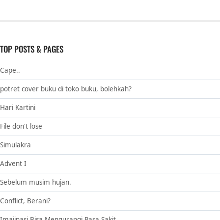
TOP POSTS & PAGES
Cape..
potret cover buku di toko buku, bolehkah?
Hari Kartini
File don't lose
Simulakra
Advent I
Sebelum musim hujan.
Conflict, Berani?
Imajinasi Bisa Mengurangi Rasa Sakit