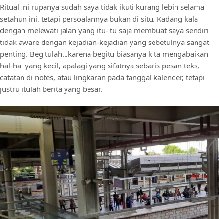
Ritual ini rupanya sudah saya tidak ikuti kurang lebih selama
setahun ini, tetapi persoalannya bukan di situ. Kadang kala
dengan melewati jalan yang itu-itu saja membuat saya sendiri
tidak aware dengan kejadian-kejadian yang sebetulnya sangat
penting. Begitulah…karena begitu biasanya kita mengabaikan
hal-hal yang kecil, apalagi yang sifatnya sebaris pesan teks,
catatan di notes, atau lingkaran pada tanggal kalender, tetapi
justru itulah berita yang besar.