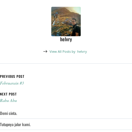
helvry
View All Posts by
helvry
Post navigation
PREVIOUS POST
Februarain #3
NEXT POST
Rabu Abu
Demi cinta.
Tutupnya jalur kami.