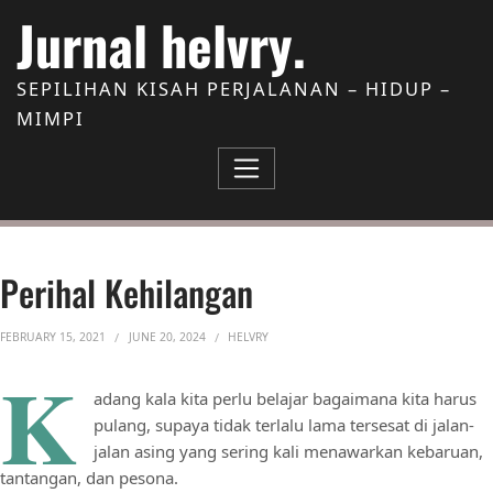
Skip to Content
Jurnal helvry.
SEPILIHAN KISAH PERJALANAN – HIDUP –
MIMPI
Perihal Kehilangan
FEBRUARY 15, 2021
JUNE 20, 2024
HELVRY
K
adang kala kita perlu belajar bagaimana kita harus
pulang, supaya tidak terlalu lama tersesat di jalan-
jalan asing yang sering kali menawarkan kebaruan,
tantangan, dan pesona.