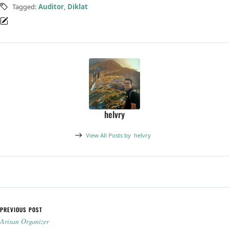
Tagged:
Auditor
,
Diklat
helvry
View All Posts by
helvry
Post navigation
PREVIOUS POST
Arisan Organizer