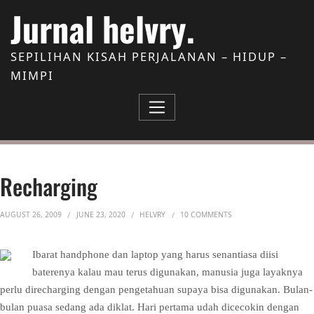
Skip to Content
Jurnal helvry.
SEPILIHAN KISAH PERJALANAN – HIDUP –
MIMPI
Recharging
ON RECHARGING
AUGUST 26, 2009
JUNE 23, 2020
HELVRY
10 COMMENTS
Ibarat handphone dan laptop yang harus senantiasa diisi
baterenya kalau mau terus digunakan, manusia juga layaknya
perlu direcharging dengan pengetahuan supaya bisa digunakan. Bulan-
bulan puasa sedang ada diklat. Hari pertama udah dicecokin dengan