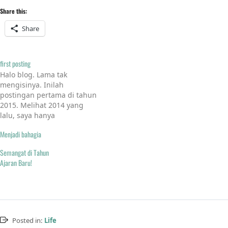
Share this:
Share
first posting
Halo blog. Lama tak
mengisinya. Inilah
postingan pertama di tahun
2015. Melihat 2014 yang
lalu, saya hanya
memposting 3 tulisan. Hasil
Menjadi bahagia
pertemuan saya
denganteman teman
Semangat di Tahun
blogger, saya melihat ada
Ajaran Baru!
antusiasme yang luar biasa
dalam menulis. Berangkat
dari keinginan berbagi,
kegiatan menulis
merupakan media yang
efektif menjangkau banyak
Posted in:
Life
orang. Namun seringkali…