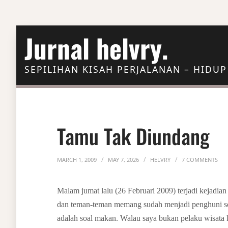
Skip to Content
Jurnal helvry.
SEPILIHAN KISAH PERJALANAN – HIDUP
Tamu Tak Diundang
ON 
MARCH 1, 2009
MAY 7, 2026
HELVRY
7 COMMENTS
Malam jumat lalu (26 Februari 2009) terjadi kejadia
dan teman-teman memang sudah menjadi penghuni 
adalah soal makan. Walau saya bukan pelaku wisata ku