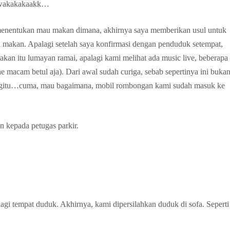
, wakakakaakk…
menentukan mau makan dimana, akhirnya saya memberikan usul untuk
 makan. Apalagi setelah saya konfirmasi dengan penduduk setempat,
kan itu lumayan ramai, apalagi kami melihat ada music live, beberapa
 macam betul aja). Dari awal sudah curiga, sebab sepertinya ini buka
pa gitu…cuma, mau bagaimana, mobil rombongan kami sudah masuk ke
 kepada petugas parkir.
lagi tempat duduk. Akhirnya, kami dipersilahkan duduk di sofa. Seperti