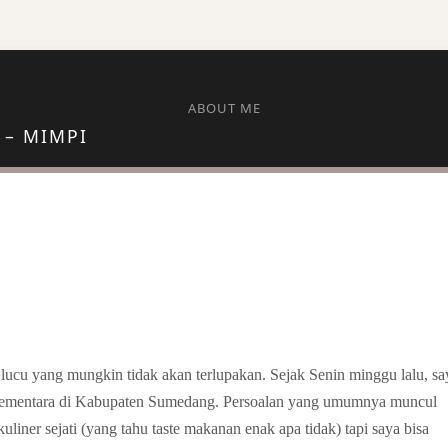
ABOUT ME
 – MIMPI
TAMU TAK DIUNDANG
n lucu yang mungkin tidak akan terlupakan. Sejak Senin minggu lalu, sa
sementara di Kabupaten Sumedang. Persoalan yang umumnya muncul
liner sejati (yang tahu taste makanan enak apa tidak) tapi saya bisa