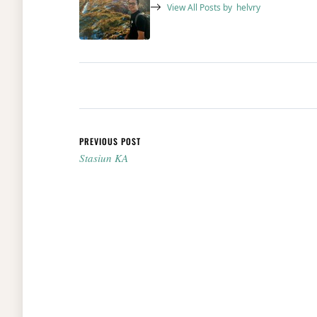
View All Posts by
helvry
Post navigation
PREVIOUS POST
Stasiun KA