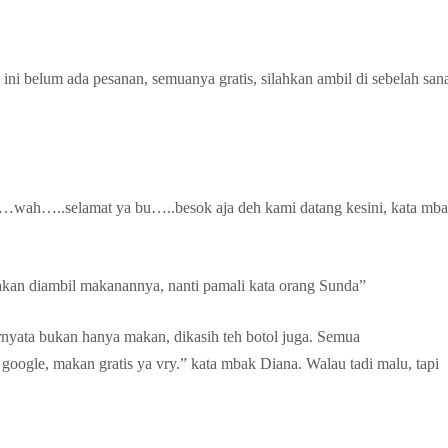
ri ini belum ada pesanan, semuanya gratis, silahkan ambil di sebelah san
er…wah…..selamat ya bu…..besok aja deh kami datang kesini, kata mb
silakan diambil makanannya, nanti pamali kata orang Sunda”
ernyata bukan hanya makan, dikasih teh botol juga. Semua
 google, makan gratis ya vry.” kata mbak Diana. Walau tadi malu, tapi