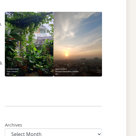
a.
ak
Archives