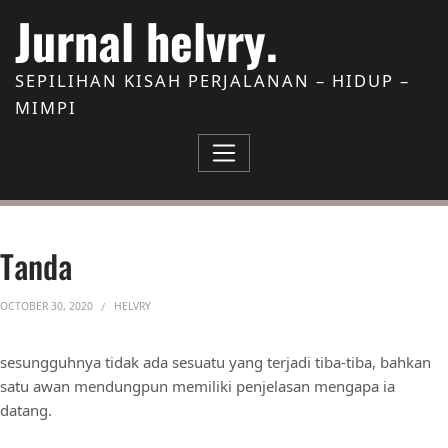
Skip to Content
Jurnal helvry.
SEPILIHAN KISAH PERJALANAN – HIDUP –
MIMPI
Tanda
OCTOBER 30, 2020
HELVRY
sesungguhnya tidak ada sesuatu yang terjadi tiba-tiba, bahkan
satu awan mendungpun memiliki penjelasan mengapa ia
datang.