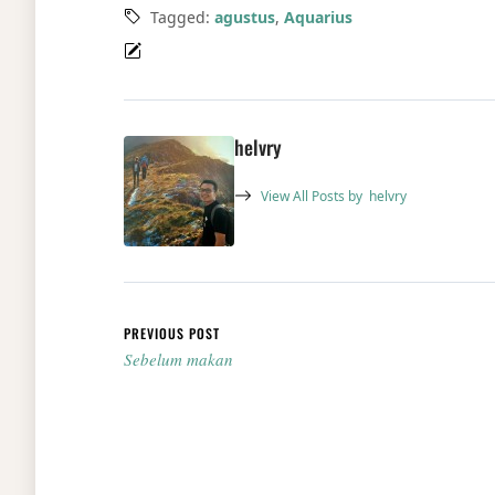
Tagged:
agustus
,
Aquarius
helvry
View All Posts by
helvry
Post navigation
PREVIOUS POST
Sebelum makan