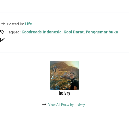
banggakan adalah BBI,
dimana saya dapat
bertemu…
Posted in:
Life
Tagged:
Goodreads Indonesia
,
Kopi Darat
,
Penggemar buku
helvry
View All Posts by
helvry