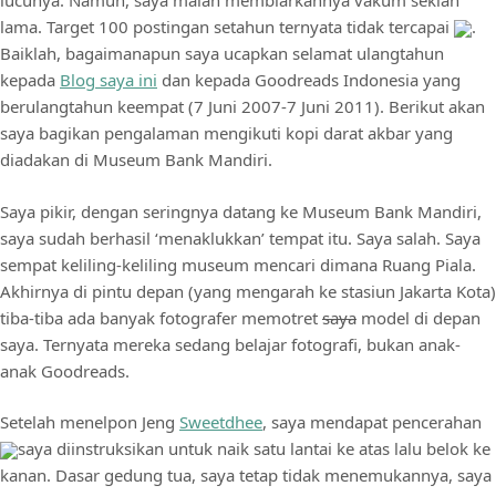
lucunya. Namun, saya malah membiarkannya vakum sekian
lama. Target 100 postingan setahun ternyata tidak tercapai
.
Baiklah, bagaimanapun saya ucapkan selamat ulangtahun
kepada
Blog saya ini
dan kepada Goodreads Indonesia yang
berulangtahun keempat (7 Juni 2007-7 Juni 2011). Berikut akan
saya bagikan pengalaman mengikuti kopi darat akbar yang
diadakan di Museum Bank Mandiri.
Saya pikir, dengan seringnya datang ke Museum Bank Mandiri,
saya sudah berhasil ‘menaklukkan’ tempat itu. Saya salah. Saya
sempat keliling-keliling museum mencari dimana Ruang Piala.
Akhirnya di pintu depan (yang mengarah ke stasiun Jakarta Kota)
tiba-tiba ada banyak fotografer memotret
saya
model di depan
saya. Ternyata mereka sedang belajar fotografi, bukan anak-
anak Goodreads.
Setelah menelpon Jeng
Sweetdhee
, saya mendapat pencerahan
saya diinstruksikan untuk naik satu lantai ke atas lalu belok ke
kanan. Dasar gedung tua, saya tetap tidak menemukannya, saya