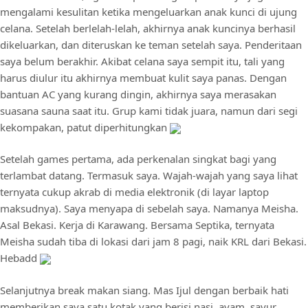
mengalami kesulitan ketika mengeluarkan anak kunci di ujung
celana. Setelah berlelah-lelah, akhirnya anak kuncinya berhasil
dikeluarkan, dan diteruskan ke teman setelah saya. Penderitaan
saya belum berakhir. Akibat celana saya sempit itu, tali yang
harus diulur itu akhirnya membuat kulit saya panas. Dengan
bantuan AC yang kurang dingin, akhirnya saya merasakan
suasana sauna saat itu. Grup kami tidak juara, namun dari segi
kekompakan, patut diperhitungkan
Setelah games pertama, ada perkenalan singkat bagi yang
terlambat datang. Termasuk saya. Wajah-wajah yang saya lihat
ternyata cukup akrab di media elektronik (di layar laptop
maksudnya). Saya menyapa di sebelah saya. Namanya Meisha.
Asal Bekasi. Kerja di Karawang. Bersama Septika, ternyata
Meisha sudah tiba di lokasi dari jam 8 pagi, naik KRL dari Bekasi.
Hebadd
Selanjutnya break makan siang. Mas Ijul dengan berbaik hati
memberikan saya satu kotak yang berisi nasi, ayam, sayur