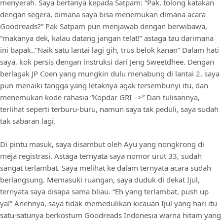
menyerah. Saya bertanya kepada Satpam: “Pak, tolong katakan
dengan segera, dimana saya bisa menemukan dimana acara
Goodreads?” Pak Satpam pun menjawab dengan berwibawa,
“makanya dek, kalau datang jangan telat!” astaga tau darimana
ini bapak..”Naik satu lantai lagi gih, trus belok kanan” Dalam hati
saya, kok persis dengan instruksi dari Jeng Sweetdhee. Dengan
berlagak JP Coen yang mungkin dulu menabung di lantai 2, saya
pun menaiki tangga yang letaknya agak tersembunyi itu, dan
menemukan kode rahasia “Kopdar GRI –>” Dari tulisannya,
terlihat seperti terburu-buru, namun saya tak peduli, saya sudah
tak sabaran lagi.
Di pintu masuk, saya disambut oleh Ayu yang nongkrong di
meja registrasi. Astaga ternyata saya nomor urut 33, sudah
sangat terlambat. Saya melihat ke dalam ternyata acara sudah
berlangsung. Memasuki ruangan, saya duduk di dekat Ijul,
ternyata saya disapa sama bliau. “Eh yang terlambat, push up
ya!” Anehnya, saya tidak memedulikan kicauan Ijul yang hari itu
satu-satunya berkostum Goodreads Indonesia warna hitam yang