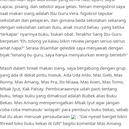
capcai, pisang, dan sebotol aqua gelas. Teman mengobrol saya
saat makan siang adalah Ibu Guru Vera. Ngobrol seputar
sekolahan dan pelajaran, dan gimana beda sekolahan sekarang
dengan sekolahan zaman dulu, anak murid beliau yang ketika
‘terkapar’ nyarinya buku, bukan obat. Terakhir Sang Ibu Guru
berpesan “Eh..tolong ya kalau bikin review jangan serius-serius
amat napa?” Serasa disambar geledek saya menjawab dengan
bijak:”tenang bu guru, saya hanya menyalurkan energi berlebih”
Masih dalam break makan siang, saya bergabung dengan grup
yang ada di dekat pintu masuk. Ada Uda Aldo, Mas Gieb, Mas
Ronny, Mas Amang, Mas Pra, Ito Miaaa, Mas Koen, Mas Tomo,
Mbak Iyut, Kak Palsay. Pembicaraannya udah pasti tentang
buku, tetapi buku yang dimaksud adalah BuBek alias Buku
Bekas. Mas Amang memperingatkan Mbak Iyut agar jangan
coba-coba memasuki ‘wilayah’ para pemburu buku bekas, sebab
hal itu akan merusak persaudaraan
. “Gw nyesel banget bikin
thread toko buku bekas di GRI” begitu komentar Mas Amang.