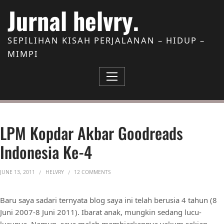
Skip to Content
Jurnal helvry.
SEPILIHAN KISAH PERJALANAN – HIDUP –
MIMPI
LPM Kopdar Akbar Goodreads
Indonesia Ke-4
ON LPM KOPDAR AKBAR GOODREADS INDONE
JUNE 13, 2011
HELVRY
12 COMMENTS
Baru saya sadari ternyata blog saya ini telah berusia 4 tahun (8
Juni 2007-8 Juni 2011). Ibarat anak, mungkin sedang lucu-