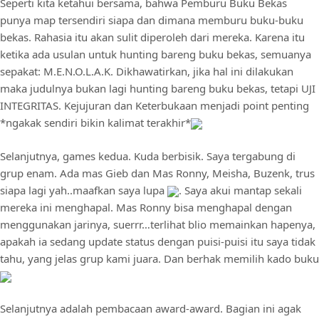
Seperti kita ketahui bersama, bahwa Pemburu Buku Bekas
punya map tersendiri siapa dan dimana memburu buku-buku
bekas. Rahasia itu akan sulit diperoleh dari mereka. Karena itu
ketika ada usulan untuk hunting bareng buku bekas, semuanya
sepakat: M.E.N.O.L.A.K. Dikhawatirkan, jika hal ini dilakukan
maka judulnya bukan lagi hunting bareng buku bekas, tetapi UJI
INTEGRITAS. Kejujuran dan Keterbukaan menjadi point penting
*ngakak sendiri bikin kalimat terakhir*
Selanjutnya, games kedua. Kuda berbisik. Saya tergabung di
grup enam. Ada mas Gieb dan Mas Ronny, Meisha, Buzenk, trus
siapa lagi yah..maafkan saya lupa
. Saya akui mantap sekali
mereka ini menghapal. Mas Ronny bisa menghapal dengan
menggunakan jarinya, suerrr…terlihat blio memainkan hapenya,
apakah ia sedang update status dengan puisi-puisi itu saya tidak
tahu, yang jelas grup kami juara. Dan berhak memilih kado buku
Selanjutnya adalah pembacaan award-award. Bagian ini agak