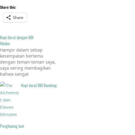
Share this:
Share
Kopi darat dengan BBI
Medan
Hampir dalam setiap
kesempatan bertemu
dengan teman-teman saya,
saya sering membagikan
bahwa sangat
menyenangkan memiliki
Kopi darat BBI Bandung
suatu komunitas. Terlepas
apakah komunitas itu
sifatnya dalam jaringan atau
luar jaringan, komunitas
merupakan wadah bagi kita
untuk berekspresi dan
menyeimbangkan
Penghujung Juni
kehidupan yang rutin. Dan
komunitas yang saya