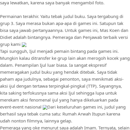
saya lewatkan, karena saya banyak mengambil foto.
Permainan terakhir. Yaitu tebak judul buku. Saya tergabung di
grup 3. Saya merasa bukan apa-apa di games ini. Satupun tak
bisa saya jawab pertanyaannya. Untuk games ini, Mas Koen dan
Didiet adalah bintangnya. Pemeraga dan Penjawab terbaik versi
grup kami
Tapi sungguh, Ijul menjadi pemain bintang pada games ini.
Mungkin kalau ditransfer ke grup lain akan merogoh kocek yang
dalam. Penampilan Ijul luar biasa. Ia sangat ekspresif
memeragakan judul buku yang hendak ditebak. Saya tidak
paham apa judulnya, sebagai penonton, saya menikmati aksi-
aksi ijul dengan tertawa terpingkal-pingkal (TTP). Sayangnya,
kita saking terfokusnya sama aksi Ijul sehingga lupa untuk
merekam aksi fenomenal ijul yang hanya dikeluarkan pada
event-event nasional
Dari keseluruhan games ini, judul yang
berhasil saya tebak cuma satu: Rumah Arwah Itupun karena
udah nonton filmnya, lainnya gelap.
Pemeraga yang oke menurut saya adalah Imam. Ternyata, selain