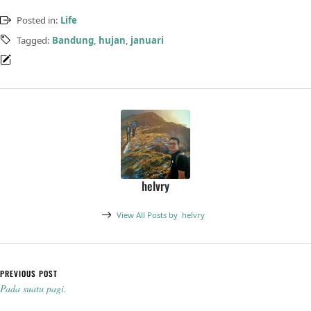
Posted in:
Life
Tagged:
Bandung
,
hujan
,
januari
helvry
View All Posts by
helvry
Post navigation
PREVIOUS POST
Pada suatu pagi.