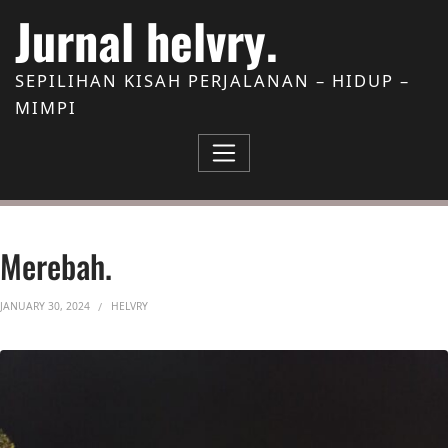
Skip to Content
Jurnal helvry.
SEPILIHAN KISAH PERJALANAN – HIDUP –
MIMPI
Merebah.
JANUARY 30, 2024
HELVRY