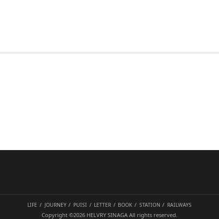
LIFE
JOURNEY
PUISI
LETTER
BOOK
STATION
RAILWAYS
Copyright ©2026
HELVRY SINAGA
All rights reserved.