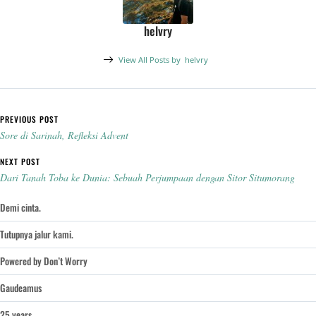
helvry
View All Posts by
helvry
Post navigation
PREVIOUS POST
Sore di Sarinah, Refleksi Advent
NEXT POST
Dari Tanah Toba ke Dunia: Sebuah Perjumpaan dengan Sitor Situmorang
Demi cinta.
Tutupnya jalur kami.
Powered by Don’t Worry
Gaudeamus
25 years