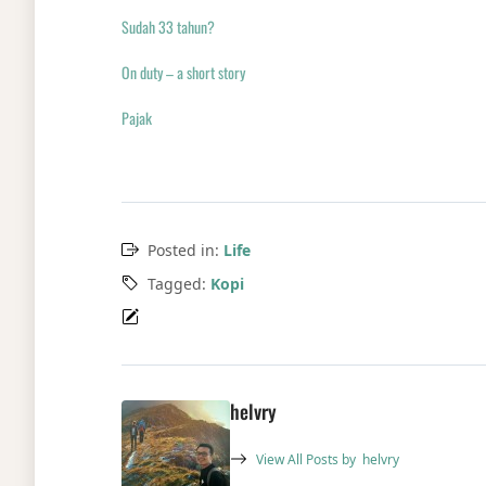
Sudah 33 tahun?
On duty – a short story
Pajak
Posted in:
Life
Tagged:
Kopi
helvry
View All Posts by
helvry