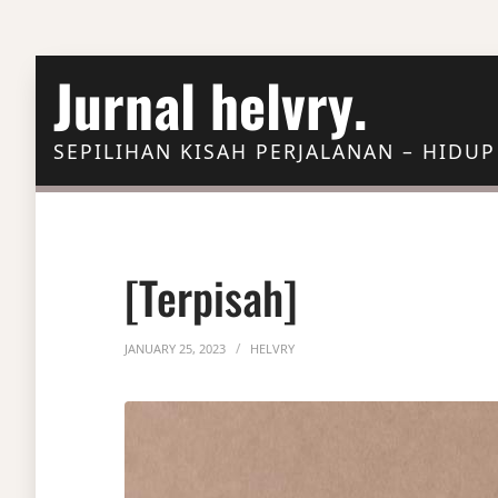
Skip to Content
Jurnal helvry.
SEPILIHAN KISAH PERJALANAN – HIDUP
[terpisah]
JANUARY 25, 2023
HELVRY