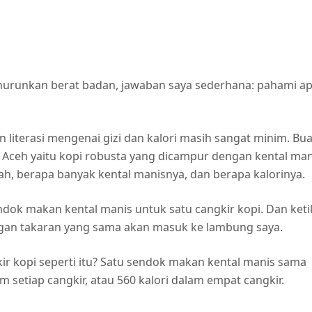
enurunkan berat badan, jawaban saya sederhana: pahami a
iterasi mengenai gizi dan kalori masih sangat minim. Bua
s Aceh yaitu kopi robusta yang dicampur dengan kental man
ah, berapa banyak kental manisnya, dan berapa kalorinya.
ok makan kental manis untuk satu cangkir kopi. Dan keti
engan takaran yang sama akan masuk ke lambung saya.
kir kopi seperti itu? Satu sendok makan kental manis sama
am setiap cangkir, atau 560 kalori dalam empat cangkir.