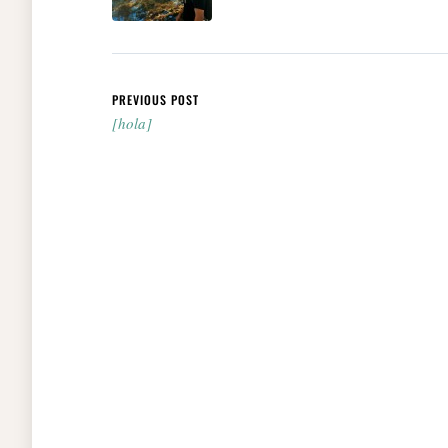
Post navigation
PREVIOUS POST
[hola]