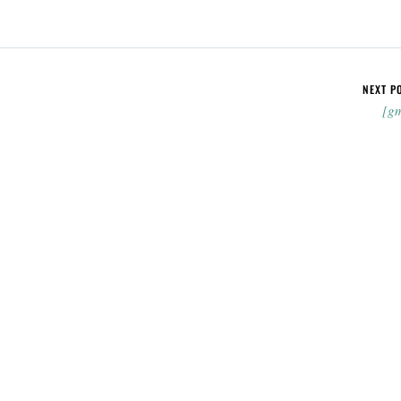
NEXT P
[g