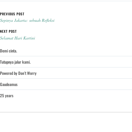
Post navigation
PREVIOUS POST
Sepinya Jakarta: sebuah Refleksi
NEXT POST
Selamat Hari Kartini
Demi cinta.
Tutupnya jalur kami.
Powered by Don’t Worry
Gaudeamus
25 years