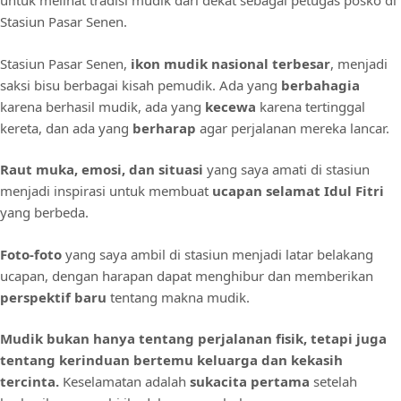
untuk melihat tradisi mudik dari dekat sebagai petugas posko di
Stasiun Pasar Senen.
Stasiun Pasar Senen,
ikon mudik nasional terbesar
, menjadi
saksi bisu berbagai kisah pemudik. Ada yang
berbahagia
karena berhasil mudik, ada yang
kecewa
karena tertinggal
kereta, dan ada yang
berharap
agar perjalanan mereka lancar.
Raut muka, emosi, dan situasi
yang saya amati di stasiun
menjadi inspirasi untuk membuat
ucapan selamat Idul Fitri
yang berbeda.
Foto-foto
yang saya ambil di stasiun menjadi latar belakang
ucapan, dengan harapan dapat menghibur dan memberikan
perspektif baru
tentang makna mudik.
Mudik bukan hanya tentang perjalanan fisik, tetapi juga
tentang kerinduan bertemu keluarga dan kekasih
tercinta.
Keselamatan adalah
sukacita pertama
setelah