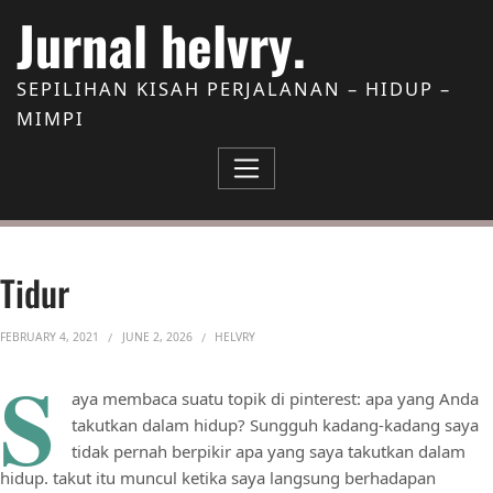
Skip to Content
Jurnal helvry.
SEPILIHAN KISAH PERJALANAN – HIDUP –
MIMPI
Tidur
FEBRUARY 4, 2021
JUNE 2, 2026
HELVRY
S
aya membaca suatu topik di pinterest: apa yang Anda
takutkan dalam hidup? Sungguh kadang-kadang saya
tidak pernah berpikir apa yang saya takutkan dalam
hidup. takut itu muncul ketika saya langsung berhadapan