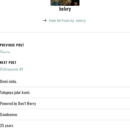
helvry
View All Posts by
helvry
Post navigation
PREVIOUS POST
Vacca
NEXT POST
Februarain #1
Demi cinta.
Tutupnya jalur kami.
Powered by Don’t Worry
Gaudeamus
25 years