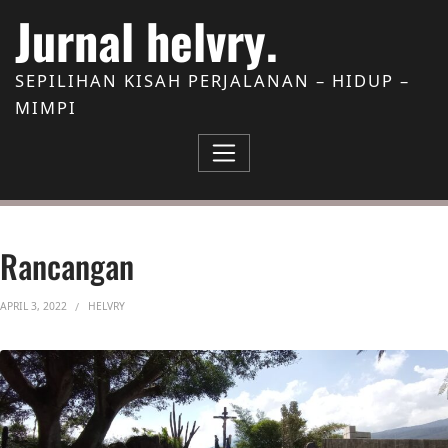
Skip to Content
Jurnal helvry.
SEPILIHAN KISAH PERJALANAN – HIDUP –
MIMPI
Rancangan
APRIL 3, 2022
HELVRY