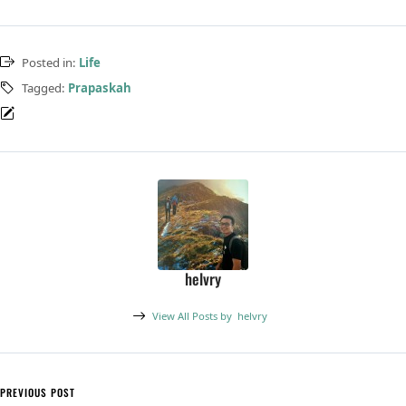
Posted in:
Life
Tagged:
Prapaskah
helvry
View All Posts by
helvry
Post navigation
PREVIOUS POST