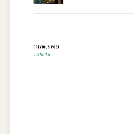
Post navigation
PREVIOUS POST
curhatku