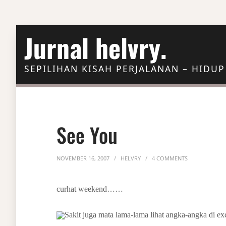
Skip to Content
Jurnal helvry.
SEPILIHAN KISAH PERJALANAN – HIDUP
See You
ON SEE YOU
NOVEMBER 16, 2007
HELVRY
4 COMMENTS
curhat weekend……
Sakit juga mata lama-lama lihat angka-angka di e