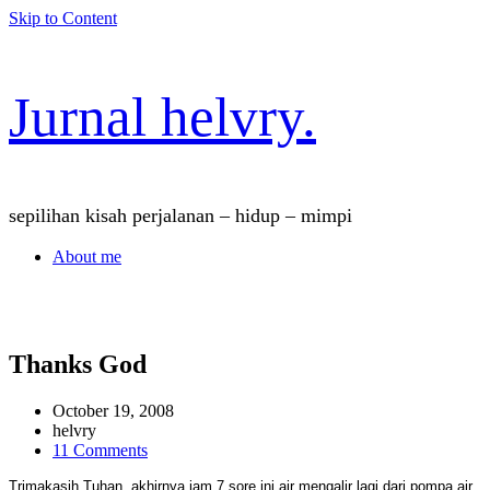
Skip to Content
Jurnal helvry.
sepilihan kisah perjalanan – hidup – mimpi
About me
Thanks God
October 19, 2008
helvry
on
11 Comments
Thanks
Trimakasih Tuhan, akhirnya jam 7 sore ini air mengalir lagi dari pompa air.
God