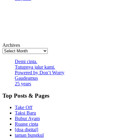
Archives
Demi cinta.
Tutupnya jalur kami.
Powered by Don’t Worry
Gaudeamus
25 years
Top Posts & Pages
Take Off
Taksi Baru
Bubur Ayam
Ruang cipta
[doa digital]
taman bungkul