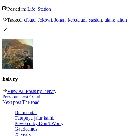
Posted in:
Life
,
Station
Tagged:
cibatu
,
Jokowi
,
Jonan
,
kereta api
,
stasiun
,
ulang tahun
helvry
View All Posts by
helvry
Post
Previous post
O nuit
Next post
The road
navigation
Demi cinta.
Tutupnya jalur kami.
Powered by Don’t Worry
Gaudeamus
25 years