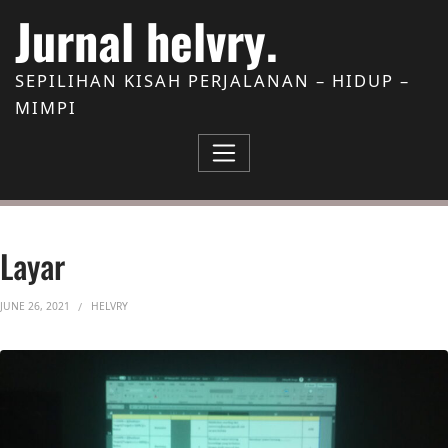
Skip to Content
Jurnal helvry.
SEPILIHAN KISAH PERJALANAN – HIDUP –
MIMPI
Layar
JUNE 26, 2021
HELVRY