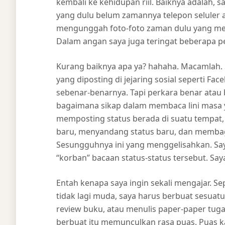
kembali ke kehidupan riil. Baiknya adalah
yang dulu belum zamannya telepon seluler 
mengunggah foto-foto zaman dulu yang men
Dalam angan saya juga teringat beberapa pe
Kurang baiknya apa ya? hahaha. Macamlah.
yang diposting di jejaring sosial seperti 
sebenar-benarnya. Tapi perkara benar atau 
bagaimana sikap dalam membaca lini masa 
memposting status berada di suatu tempat,
baru, menyandang status baru, dan membag
Sesungguhnya ini yang menggelisahkan. Saya
“korban” bacaan status-status tersebut. S
Entah kenapa saya ingin sekali mengajar. Sep
tidak lagi muda, saya harus berbuat sesuatu
review buku, atau menulis paper-paper tuga
berbuat itu memunculkan rasa puas. Puas 