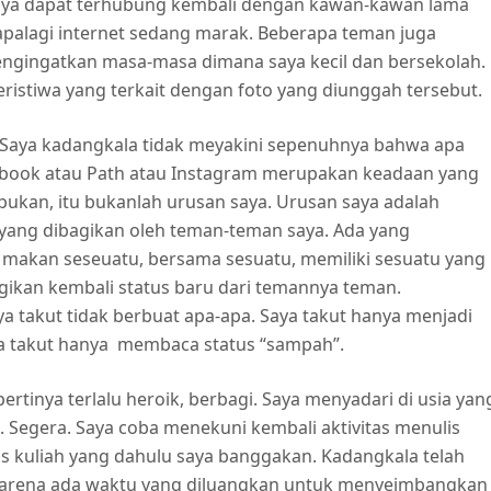
, saya dapat terhubung kembali dengan kawan-kawan lama
apalagi internet sedang marak. Beberapa teman juga
gingatkan masa-masa dimana saya kecil dan bersekolah.
ristiwa yang terkait dengan foto yang diunggah tersebut.
 Saya kadangkala tidak meyakini sepenuhnya bahwa apa
Facebook atau Path atau Instagram merupakan keadaan yang
bukan, itu bukanlah urusan saya. Urusan saya adalah
yang dibagikan oleh teman-teman saya. Ada yang
 makan seseuatu, bersama sesuatu, memiliki sesuatu yang
ikan kembali status baru dari temannya teman.
 takut tidak berbuat apa-apa. Saya takut hanya menjadi
aya takut hanya membaca status “sampah”.
ertinya terlalu heroik, berbagi. Saya menyadari di usia yan
. Segera. Saya coba menekuni kembali aktivitas menulis
s kuliah yang dahulu saya banggakan. Kadangkala telah
karena ada waktu yang diluangkan untuk menyeimbangkan