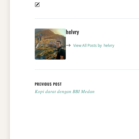
helvry
View All Posts by
helvry
Post navigation
PREVIOUS POST
Kopi darat dengan BBI Medan