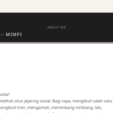
ABOUT ME
 – MIMPI
Anda?
lihat situs jejaring sosial. Bagi saya, mengikuti salah satu
 mengikuti tren, mengamati, menimbang-nimbang, lalu