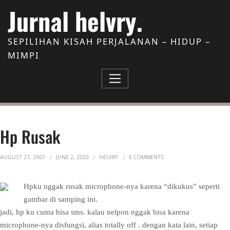
Skip to Content
Jurnal helvry.
SEPILIHAN KISAH PERJALANAN – HIDUP –
MIMPI
Hp Rusak
ON HP RUSAK
AUGUST 27, 2007
JUNE 2, 2020
HELVRY
6 COMMENTS
Hpku nggak rusak microphone-nya karena “dikukus” seperti
gambar di samping ini.
jadi, hp ku cuma bisa sms. kalau nelpon nggak bisa karena
microphone-nya disfungsi, alias totally off . dengan kata lain, setiap