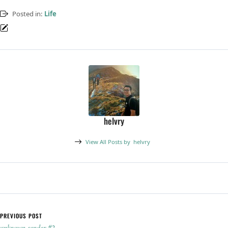
Posted in:
Life
helvry
View All Posts by
helvry
Post navigation
PREVIOUS POST
unknown sender #2