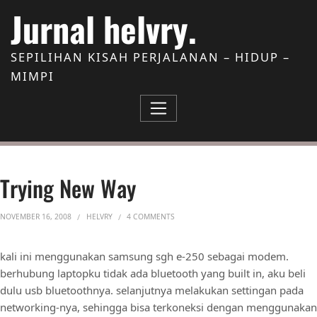
Skip to Content
Jurnal helvry.
SEPILIHAN KISAH PERJALANAN – HIDUP –
MIMPI
Trying New Way
ON TRYING NEW WAY
NOVEMBER 16, 2008
HELVRY
4 COMMENTS
kali ini menggunakan samsung sgh e-250 sebagai modem.
berhubung laptopku tidak ada bluetooth yang built in, aku beli
dulu usb bluetoothnya. selanjutnya melakukan settingan pada
networking-nya, sehingga bisa terkoneksi dengan menggunakan